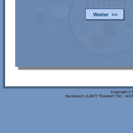
Weiter >>
Copyright ©
Nordweg 9, A-8077 Thondorf | Tel.: +43/